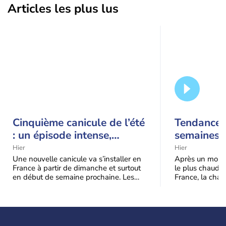
Articles les plus lus
Cinquième canicule de l’été
Tendance 
: un épisode intense,
semaines :
durable et étendu la
prédomina
Hier
Hier
semaine prochaine
septembr
Une nouvelle canicule va s’installer en
Après un mois 
France à partir de dimanche et surtout
le plus chaud 
en début de semaine prochaine. Les
France, la chal
températures dépasseront
dominer jusqu’à
fréquemment