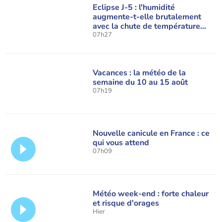
Eclipse J-5 : l'humidité
augmente-t-elle brutalement
avec la chute de température
pendant l'éclipse du 12 août ?
07h27
Vacances : la météo de la
semaine du 10 au 15 août
07h19
Nouvelle canicule en France : ce
qui vous attend
07h09
Météo week-end : forte chaleur
et risque d'orages
Hier