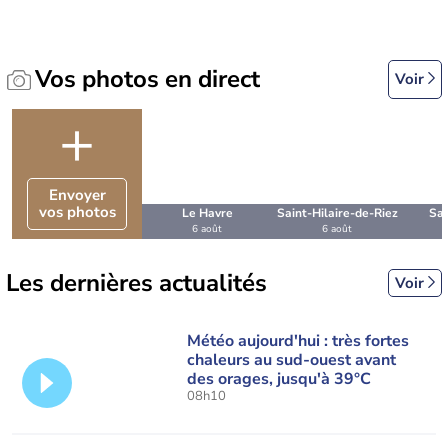
Vos photos en direct
Voir
+
Envoyer
vos photos
Le Havre
Saint-Hilaire-de-Riez
Sai
6 août
6 août
C
Les dernières actualités
Voir
Météo aujourd'hui : très fortes
chaleurs au sud-ouest avant
des orages, jusqu'à 39°C
08h10