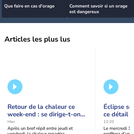
Que faire en cas d'orage
Comment savoir si un orage
est dangereux
Articles les plus lus
Retour de la chaleur ce
Éclipse so
week-end : se dirige-t-on
ce détail 
vers une cinquième vague
spectacle
Hier
12:20
de chaleur en France ?
Après un bref répit entre jeudi et
Le mercredi 12
vendredi, la chaleur repartira
profitera d’une 