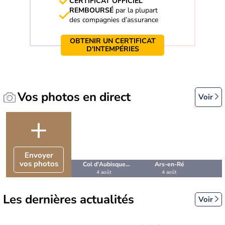
CERTIFICAT OFFICIEL
REMBOURSÉ
par la plupart
des compagnies d’assurance
OBTENIR UN CERTIFICAT
D'INTEMPÉRIES
Vos photos en direct
Voir
+
Envoyer
vos photos
Col d'Aubisque
Ars-en-Ré
4 août
4 août
(Pyrénées-
Atlantiques)
Les dernières actualités
Voir