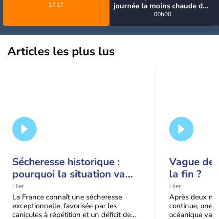
17:17
journée la moins chaude de
la semaine, excepté près de
00h00
la Méditerranée
Articles les plus lus
Sécheresse historique :
Vague de c
pourquoi la situation va
la fin ?
encore s'aggraver jusqu'à
Hier
Hier
la mi-août
La France connaît une sécheresse
Après deux moi
exceptionnelle, favorisée par les
continue, une m
canicules à répétition et un déficit de
océanique va e