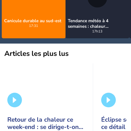
Canicule durable au sud-est
Tendance météo à 4
17:31
semaines : chaleur
prédominante jusqu'en
17h13
septembre
Articles les plus lus
Retour de la chaleur ce
Éclipse so
week-end : se dirige-t-on
ce détail 