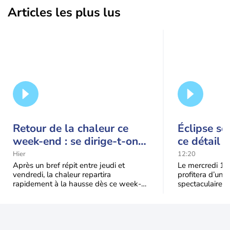
Articles les plus lus
Retour de la chaleur ce
Éclipse so
week-end : se dirige-t-on
ce détail 
vers une cinquième vague
spectacle
Hier
12:20
de chaleur en France ?
Après un bref répit entre jeudi et
Le mercredi 12
vendredi, la chaleur repartira
profitera d’une 
rapidement à la hausse dès ce week-
spectaculaire, t
end sous l’effet d’une remontée d’air
dans une parti
très