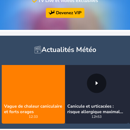
TV Live et vidéos exclusives
Devenez VIP
Actualités Météo
Vague de chaleur caniculaire
Canicule et urticacées :
et forts orages
risque allergique maximal
12:33
niveau 5 sur presque toute
12h53
la France lundi