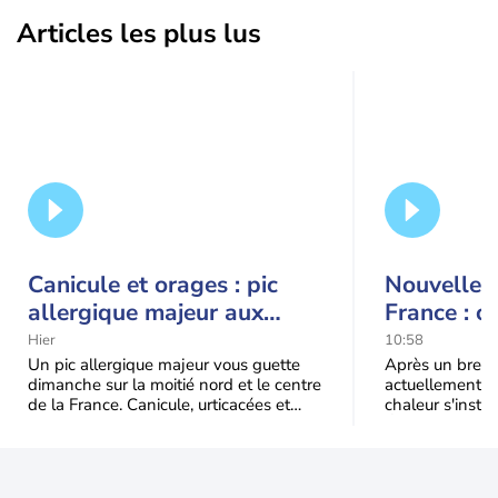
Articles les plus lus
Canicule et orages : pic
Nouvelle c
allergique majeur aux
France : c
urticacées sur la moitié
Hier
10:58
nord
Un pic allergique majeur vous guette
Après un bref ré
dimanche sur la moitié nord et le centre
actuellement, 
de la France. Canicule, urticacées et
chaleur s'instal
ambroisie saturent l'air avant l'arrivée
Étendue et dura
une grande