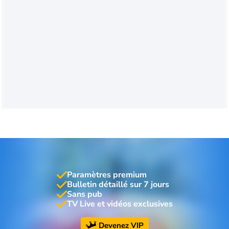
Paramètres premium
Bulletin détaillé sur 7 jours
Sans pub
TV Live et vidéos exclusives
Devenez VIP