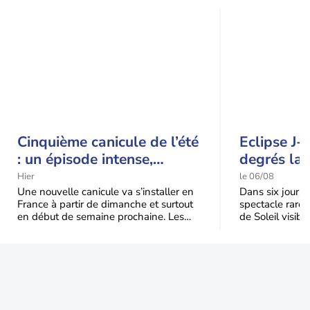
Cinquième canicule de l’été
Eclipse J-
: un épisode intense,
degrés la 
durable et étendu la
t-elle chu
Hier
le 06/08
semaine prochaine
l'éclipse 
Une nouvelle canicule va s’installer en
Dans six jours, l
France à partir de dimanche et surtout
spectacle rare 
en début de semaine prochaine. Les
de Soleil visibl
températures dépasseront
Jusqu'à 99,5 % 
fréquemment