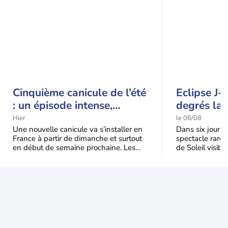
Cinquième canicule de l’été
Eclipse J-
: un épisode intense,
degrés la 
durable et étendu la
t-elle chu
Hier
le 06/08
semaine prochaine
l'éclipse 
Une nouvelle canicule va s’installer en
Dans six jours, l
France à partir de dimanche et surtout
spectacle rare 
en début de semaine prochaine. Les
de Soleil visibl
températures dépasseront
Jusqu'à 99,5 % 
fréquemment