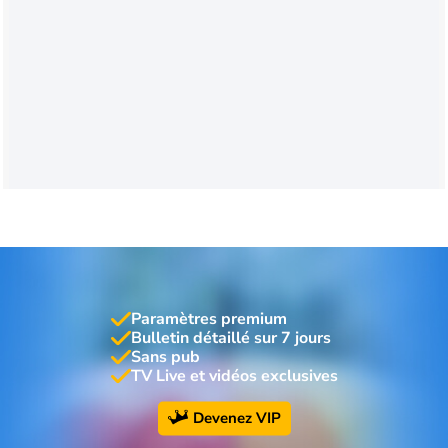
Paramètres premium
Bulletin détaillé sur 7 jours
Sans pub
TV Live et vidéos exclusives
Devenez VIP