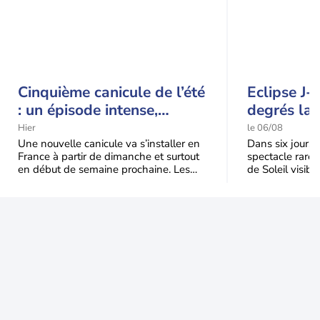
Cinquième canicule de l’été
Eclipse J-
: un épisode intense,
degrés la 
durable et étendu la
t-elle chu
Hier
le 06/08
semaine prochaine
l'éclipse 
Une nouvelle canicule va s’installer en
Dans six jours, l
France à partir de dimanche et surtout
spectacle rare 
en début de semaine prochaine. Les
de Soleil visibl
températures dépasseront
Jusqu'à 99,5 % 
fréquemment