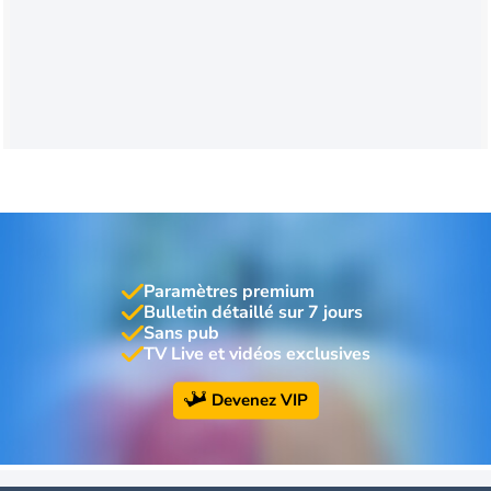
Paramètres premium
Bulletin détaillé sur 7 jours
Sans pub
TV Live et vidéos exclusives
Devenez VIP