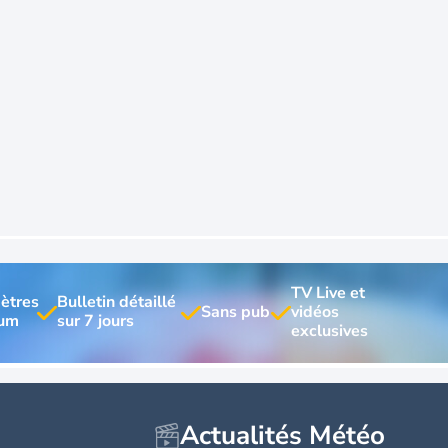
TV Live et 
ètres 
Bulletin détaillé 
vidéos 
Actualités Météo