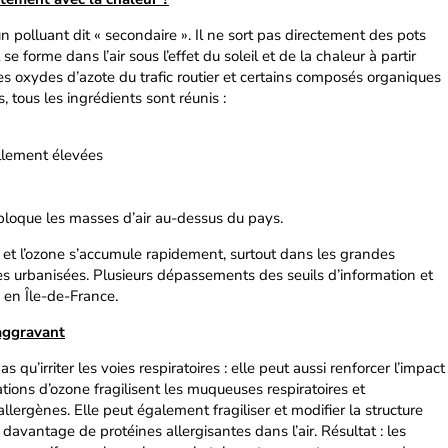
n polluant dit « secondaire ». Il ne sort pas directement des pots
e forme dans l’air sous l’effet du soleil et de la chaleur à partir
s oxydes d’azote du trafic routier et certains composés organiques
s, tous les ingrédients sont réunis :
llement élevées
 bloque les masses d’air au-dessus du pays.
t et l’ozone s’accumule rapidement, surtout dans les grandes
ès urbanisées. Plusieurs dépassements des seuils d’information et
en Île-de-France.
 aggravant
as qu’irriter les voies respiratoires : elle peut aussi renforcer l’impact
tions d’ozone fragilisent les muqueuses respiratoires et
llergènes. Elle peut également fragiliser et modifier la structure
 davantage de protéines allergisantes dans l’air. Résultat : les