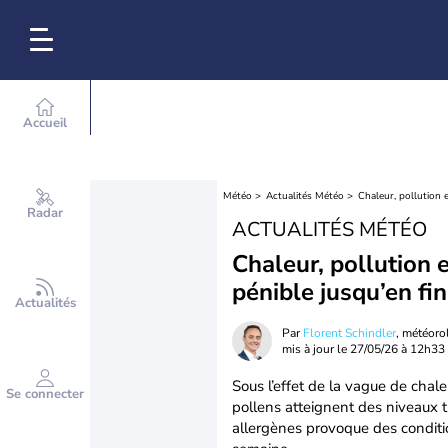
Accueil
Météo
Actualités Météo
Chaleur, pollution e
Radar
ACTUALITÉS MÉTÉO
Chaleur, pollution e
pénible jusqu’en fi
Actualités
Par
Florent Schindler
, météor
mis à jour le
27/05/26 à 12h33
Sous l’effet de la vague de chale
Se connecter
pollens atteignent des niveaux t
allergènes provoque des conditio