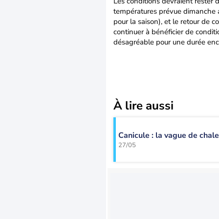
Les conditions devraient rester d
températures prévue dimanche au
pour la saison), et le retour de c
continuer à bénéficier de conditi
désagréable pour une durée enc
À lire aussi
Canicule : la vague de chale
27/05