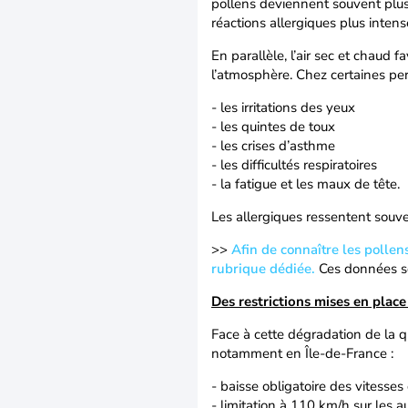
pollens deviennent souvent plus 
réactions allergiques plus intens
En parallèle, l’air sec et chaud
l’atmosphère. Chez certaines pe
- les irritations des yeux
- les quintes de toux
- les crises d’asthme
- les difficultés respiratoires
- la fatigue et les maux de tête.
Les allergiques ressentent souv
>>
Afin de connaître les pollen
rubrique dédiée.
Ces données so
Des restrictions mises en place
Face à cette dégradation de la qu
notamment en Île-de-France :
- baisse obligatoire des vitess
- limitation à 110 km/h sur les a