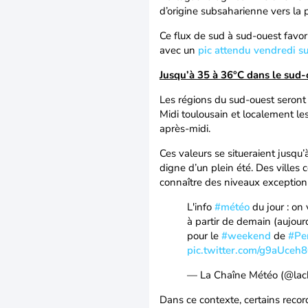
d’origine subsaharienne vers la p
Ce flux de sud à sud-ouest favor
avec un
pic attendu vendredi s
Jusqu’à 35 à 36°C dans le sud
Les régions du sud-ouest seront 
Midi toulousain et localement le
après-midi.
Ces valeurs se situeraient jusq
digne d’un plein été. Des ville
connaître des niveaux exception
L'info
#météo
du jour : on 
à partir de demain (aujour
pour le
#weekend
de
#Pe
pic.twitter.com/g9aUceh
— La Chaîne Météo (@la
Dans ce contexte, certains reco