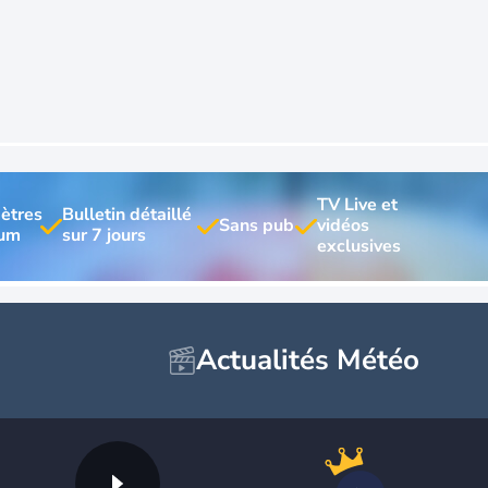
TV Live et 
ètres 
Bulletin détaillé 
vidéos 
Actualités Météo