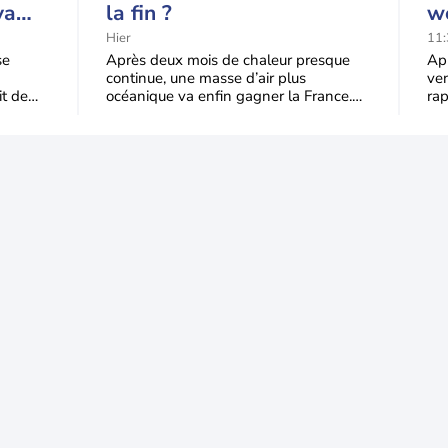
va
la fin ?
we
qu'à
ve
Hier
11:
de
se
Après deux mois de chaleur presque
Apr
continue, une masse d’air plus
ven
it de
océanique va enfin gagner la France.
ra
du
Le recul sera progressif mardi, puis plus
end
trè