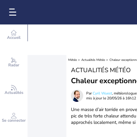
Accueil
Météo
Actualités Météo
Chaleur exceptionne
Radar
ACTUALITÉS MÉTÉO
Chaleur exceptionne
Actualités
Par
Cyril Wuest
, météorologue
mis à jour le
20/05/26 à 16h12
Une masse d’air torride en prov
pic de très forte chaleur attend
Se connecter
approchés localement, même si l