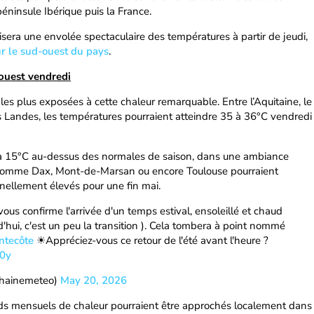
éninsule Ibérique puis la France.
isera une envolée spectaculaire des températures à partir de jeudi,
ur le sud-ouest du pays
.
-ouest vendredi
les plus exposées à cette chaleur remarquable. Entre l’Aquitaine, le
s Landes, les températures pourraient atteindre 35 à 36°C vendredi
u’à 15°C au-dessus des normales de saison, dans une ambiance
s comme Dax, Mont-de-Marsan ou encore Toulouse pourraient
nellement élevés pour une fin mai.
vous confirme l'arrivée d'un temps estival, ensoleillé et chaud
d'hui, c'est un peu la transition ). Cela tombera à point nommé
ntecôte
☀Appréciez-vous ce retour de l'été avant l'heure ?
80y
chainemeteo)
May 20, 2026
rds mensuels de chaleur pourraient être approchés localement dans