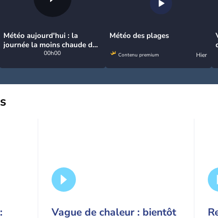
Météo aujourd'hui : la
Météo des plages
journée la moins chaude de
la semaine, excepté près de
00h00
Hier
Contenu premium
la Méditerranée
us
:
Vague de chaleur : bientôt
Re