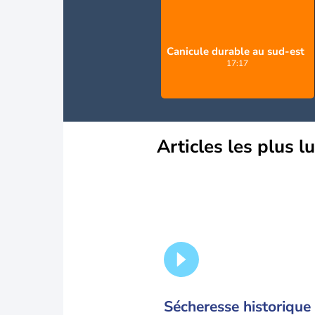
Canicule durable au sud-est
17:17
Articles les plus l
Sécheresse historique 