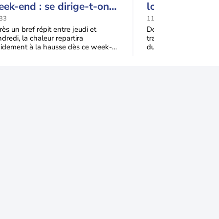
ek-end : se dirige-t-on
lourdes conséq
rs une cinquième vague
la France
33
11:51
 chaleur en France ?
ès un bref répit entre jeudi et
Depuis le mois de juin
dredi, la chaleur repartira
traverse un été except
pidement à la hausse dès ce week-
durée et son intensité
 sous l’effet d’une remontée d’air
canicules, un mois de 
s
plus chaud