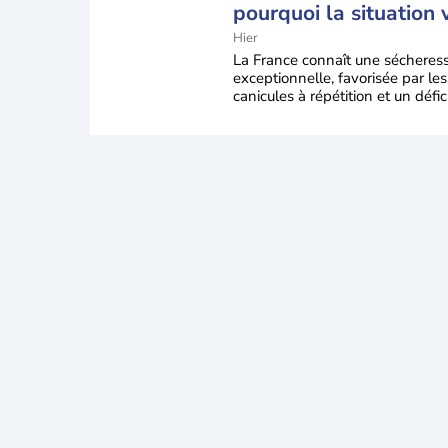
pourquoi la situation 
encore s'aggraver jus
Hier
la mi-août
La France connaît une sécheres
exceptionnelle, favorisée par les
canicules à répétition et un défic
pluie très marqué depuis la fin 