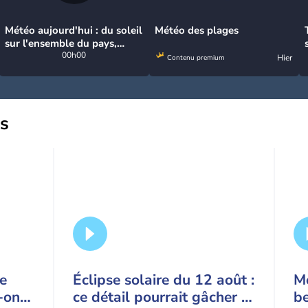
Météo aujourd'hui : du soleil
Météo des plages
sur l'ensemble du pays,
jusqu'à 40°C au sud-est
00h00
Hier
Contenu premium
us
ce
Éclipse solaire du 12 août :
Mé
-on
ce détail pourrait gâcher le
b