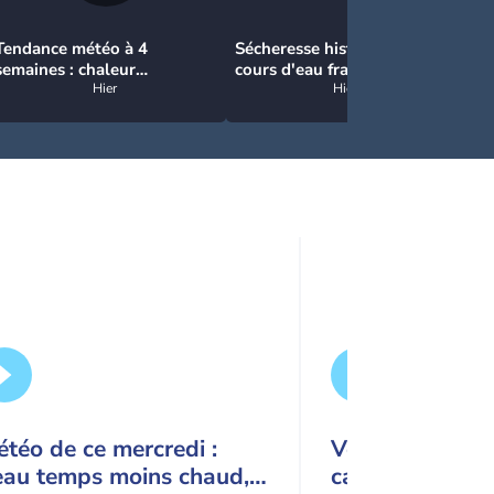
Tendance météo à 4
Sécheresse historique : les
Ci
semaines : chaleur
cours d'eau français
un
prédominante jusqu'en
Hier
atteignent un niveau
Hier
et
septembre
critique
pr
téo de ce mercredi :
Vers une cinqu
eau temps moins chaud,
canicule : pour