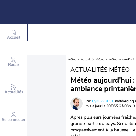
Accueil
Météo
Actualités Météo
Météo aujourd'hui :
Radar
ACTUALITÉS MÉTÉO
Météo aujourd'hui :
ambiance printaniè
Actualités
Par
Cyril WUEST
, météorolog
mis à jour le
20/05/26 à 08h13
Après plusieurs journées fraîche
Se connecter
grande partie du pays. Si quelqu
progressivement à la hausse. Le