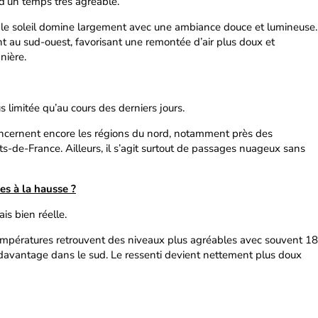
 d’un temps très agréable.
 le soleil domine largement avec une ambiance douce et lumineuse.
t au sud-ouest, favorisant une remontée d’air plus doux et
nière.
 limitée qu’au cours des derniers jours.
oncernent encore les régions du nord, notamment près des
ts-de-France. Ailleurs, il s’agit surtout de passages nuageux sans
es à la hausse ?
is bien réelle.
 températures retrouvent des niveaux plus agréables avec souvent 18
 davantage dans le sud. Le ressenti devient nettement plus doux