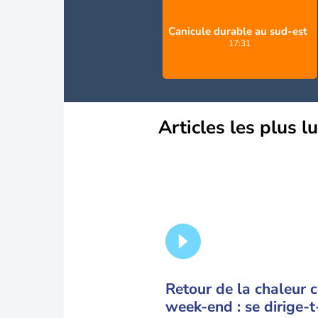
Canicule durable au sud-est
17:31
Articles les plus l
Retour de la chaleur 
week-end : se dirige-t