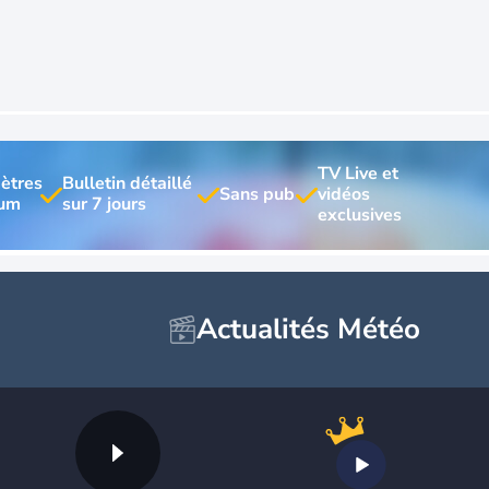
TV Live et 
ètres 
Bulletin détaillé 
vidéos 
Actualités Météo