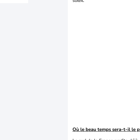
soleil.
Où le beau temps sera-t-il le p