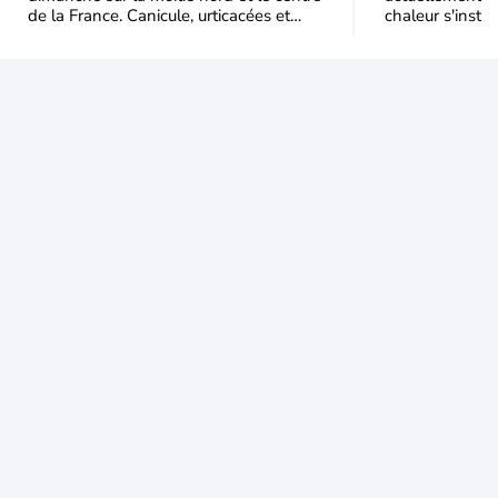
de la France. Canicule, urticacées et
chaleur s'instal
ambroisie saturent l'air avant l'arrivée
Étendue et dura
une grande