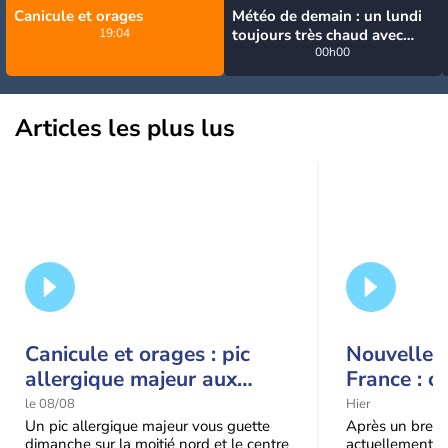
Canicule et orages
Météo de demain : un lundi
19:04
toujours très chaud avec
quelques orages
00h00
Articles les plus lus
Canicule et orages : pic
Nouvelle c
allergique majeur aux
France : c
urticacées sur la moitié
le 08/08
Hier
nord
Un pic allergique majeur vous guette
Après un bref ré
dimanche sur la moitié nord et le centre
actuellement, 