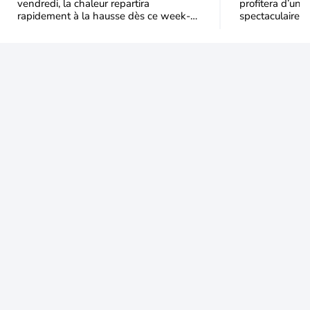
vendredi, la chaleur repartira
profitera d’une 
rapidement à la hausse dès ce week-
spectaculaire, t
end sous l’effet d’une remontée d’air
dans une parti
très