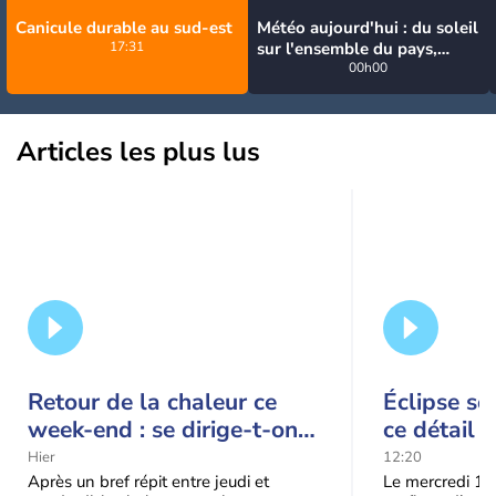
Canicule durable au sud-est
Météo aujourd'hui : du soleil
17:31
sur l'ensemble du pays,
jusqu'à 40°C au sud-est
00h00
Articles les plus lus
Retour de la chaleur ce
Éclipse so
week-end : se dirige-t-on
ce détail 
vers une cinquième vague
spectacle
Hier
12:20
de chaleur en France ?
Après un bref répit entre jeudi et
Le mercredi 12