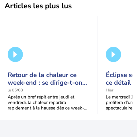
Articles les plus lus
Retour de la chaleur ce
Éclipse so
week-end : se dirige-t-on
ce détail 
vers une cinquième vague
spectacle
le 05/08
Hier
de chaleur en France ?
Après un bref répit entre jeudi et
Le mercredi 12
vendredi, la chaleur repartira
profitera d’une 
rapidement à la hausse dès ce week-
spectaculaire, t
end sous l’effet d’une remontée d’air
dans une parti
très