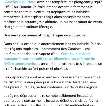
l’Amérique du Nord
, avec des températures plongeant jusqu’à
-35°C au Canada. Ce froid intense accentue fortement le
contraste thermique entre les tropiques et les latitudes
tempérées. L’atmosphère réagit alors naturellement en
renforçant le courant jet d’altitude, un puissant ruban de vents
chargé de redistribuer l’énergie.
Une véritable rivière atmosphérique vers l’Europe
Dans ce flux océanique anormalement bas en latitude, l’air issu
des régions tropicales – notamment des Caraïbes – est
extrêmement riche en vapeur d’eau.
Cette humidité est
transportée sur des milliers de kilomètres sous forme de
rivière atmosphériqu
e, un corridor étroit mais très intense d'un
air très humide au fort potentiel pluvieux.
Ces dépressions vont ainsi arroser successivement l’ensemble
de l’Atlantique européen puis le bassin méditerranéen, avec
des pluies durables, parfois continues, sur de vastes régions.
Le régime dépressionnaire semble solidement installé et
pourrait persister au moins jusqu’au début du mois de février,
soit aux limites actuelles de la prévisibilité météorologique.