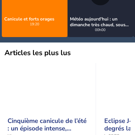
Canicule et forts orages
Météo aujourd'hui : un
19:20
dimanche très chaud, sous
la menace de quelques
00h00
orages
Articles les plus lus
Cinquième canicule de l’été
Eclipse J-
: un épisode intense,
degrés la 