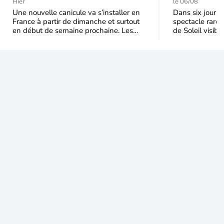
durable et étendu la
t-elle chu
Hier
le 06/08
semaine prochaine
l'éclipse 
Une nouvelle canicule va s’installer en
Dans six jours, l
France à partir de dimanche et surtout
spectacle rare 
en début de semaine prochaine. Les
de Soleil visibl
températures dépasseront
Jusqu'à 99,5 % 
fréquemment