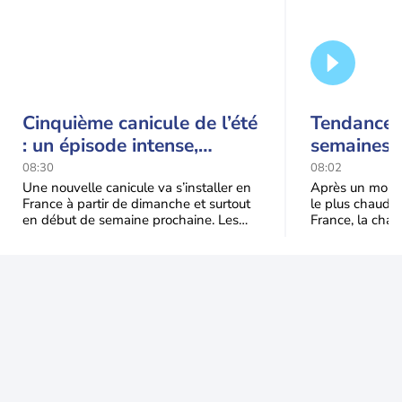
Cinquième canicule de l’été
Tendance 
: un épisode intense,
semaines :
durable et étendu la
prédomina
08:30
08:02
semaine prochaine
septembr
Une nouvelle canicule va s’installer en
Après un mois 
France à partir de dimanche et surtout
le plus chaud 
en début de semaine prochaine. Les
France, la chal
températures dépasseront
dominer jusqu’à
fréquemment