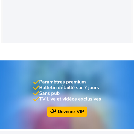
Paramètres premium
Bulletin détaillé sur 7 jours
Sans pub
TV Live et vidéos exclusives
Devenez VIP