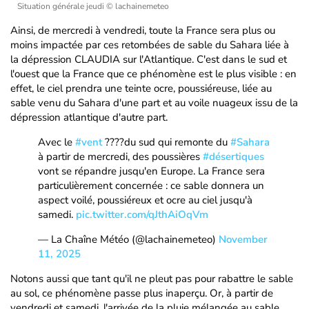
Situation générale jeudi
© lachainemeteo
Ainsi, de mercredi à vendredi, toute la France sera plus ou
moins impactée par ces retombées de sable du Sahara liée à
la dépression CLAUDIA sur l'Atlantique. C'est dans le sud et
l'ouest que la France que ce phénomène est le plus visible : en
effet, le ciel prendra une teinte ocre, poussiéreuse, liée au
sable venu du Sahara d'une part et au voile nuageux issu de la
dépression atlantique d'autre part.
Avec le
#vent
????du sud qui remonte du
#Sahara
à partir de mercredi, des poussières
#désertiques
vont se répandre jusqu'en Europe. La France sera
particulièrement concernée : ce sable donnera un
aspect voilé, poussiéreux et ocre au ciel jusqu'à
samedi.
pic.twitter.com/qJthAiOqVm
— La Chaîne Météo (@lachainemeteo)
November
11, 2025
Notons aussi que tant qu'il ne pleut pas pour rabattre le sable
au sol, ce phénomène passe plus inaperçu. Or, à partir de
vendredi et samedi, l'arrivée de la pluie mélangée au sable