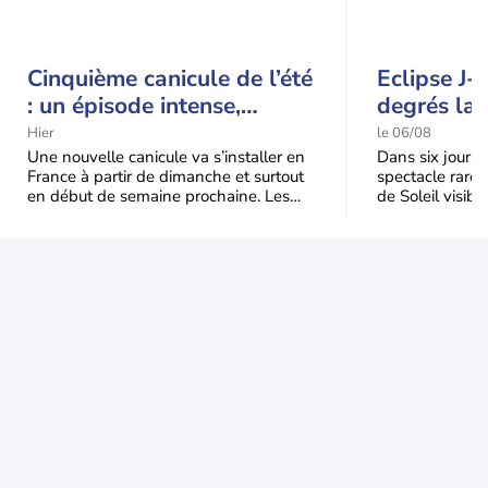
Cinquième canicule de l’été
Eclipse J-
: un épisode intense,
degrés la 
durable et étendu la
t-elle chu
Hier
le 06/08
semaine prochaine
l'éclipse 
Une nouvelle canicule va s’installer en
Dans six jours, l
France à partir de dimanche et surtout
spectacle rare 
en début de semaine prochaine. Les
de Soleil visibl
températures dépasseront
Jusqu'à 99,5 % 
fréquemment