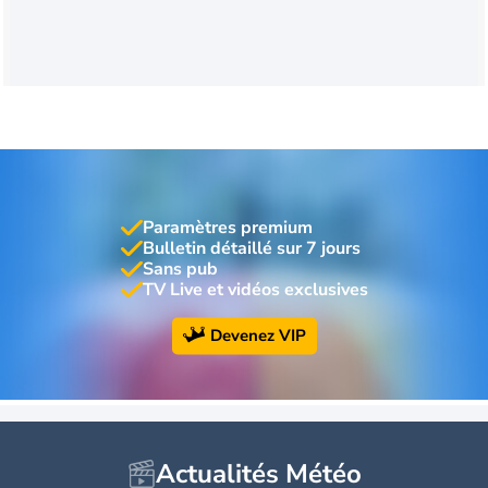
Paramètres premium
Bulletin détaillé sur 7 jours
Sans pub
TV Live et vidéos exclusives
Devenez VIP
Actualités Météo