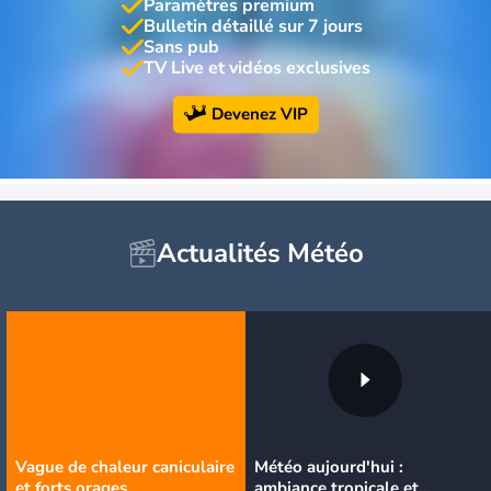
Paramètres premium
Bulletin détaillé sur 7 jours
Sans pub
TV Live et vidéos exclusives
Devenez VIP
Actualités Météo
Vague de chaleur caniculaire
Météo aujourd'hui :
et forts orages
ambiance tropicale et