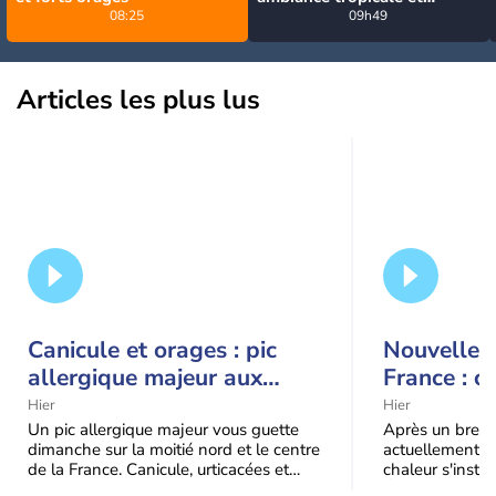
08:25
orageuse ce dimanche
09h49
Articles les plus lus
Canicule et orages : pic
Nouvelle c
allergique majeur aux
France : c
urticacées sur la moitié
Hier
Hier
nord
Un pic allergique majeur vous guette
Après un bref ré
dimanche sur la moitié nord et le centre
actuellement, 
de la France. Canicule, urticacées et
chaleur s'instal
ambroisie saturent l'air avant l'arrivée
Étendue et dura