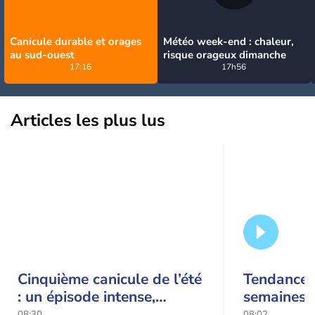
Canicule durable et orages
Météo week-end : chaleur,
au sud-ouest
risque orageux dimanche
17:16
17h56
Articles les plus lus
Cinquième canicule de l’été
Tendance 
: un épisode intense,
semaines :
durable et étendu la
prédomina
08:30
08:02