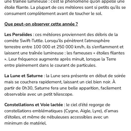
une traînée lumineuse : c’est le phénomène qu’on appelle une
étoile filante. La plupart de ces météores sont si petits qu’ils se
consument complètement avant de toucher le sol.
Que peut-on observer cette année ?
Les Perséides
: ces météores proviennent des débris de la
comète Swift-Tuttle. Lorsqu’ils pénètrent l’atmosphère
terrestre entre 100 000 et 250 000 km/h, ils s’enflamment et
laissent une traînée lumineuse : les fameuses « étoiles filantes
». Leur fréquence augmente après minuit, lorsque la Terre
entre pleinement dans le courant de particules.
La Lune et Saturne
: la Lune sera présente en début de soirée
mais se couchera rapidement, laissant un ciel bien noir. À
partir de 0h30, Saturne fera une belle apparition, facilement
observable avec un petit télescope.
Constellations et Voie lactée
: le ciel d’été regorge de
constellations emblématiques (Cygne, Aigle, Lyre), d’amas
d’étoiles, et même de nébuleuses accessibles avec un
minimum de matériel.