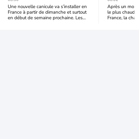
semaine prochaine
septembr
Une nouvelle canicule va s’installer en
Après un mois 
France à partir de dimanche et surtout
le plus chaud 
en début de semaine prochaine. Les
France, la chal
températures dépasseront
dominer jusqu’à
fréquemment