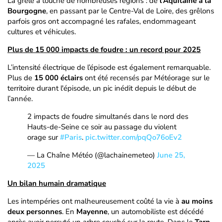
La grêle a touché de nombreuses régions : de
l’Aquitaine à la
Bourgogne
, en passant par le Centre-Val de Loire, des grêlons
parfois gros ont accompagné les rafales, endommageant
cultures et véhicules.
Plus de 15 000 impacts de foudre : un record pour 2025
L’intensité électrique de l’épisode est également remarquable.
Plus de
15 000 éclairs
ont été recensés par Météorage sur le
territoire durant l'épisode, un pic inédit depuis le début de
l’année.
2 impacts de foudre simultanés dans le nord des
Hauts-de-Seine ce soir au passage du violent
orage sur
#Paris
.
pic.twitter.com/pqQo76oEv2
— La Chaîne Météo (@lachainemeteo)
June 25,
2025
Un bilan humain dramatique
Les intempéries ont malheureusement coûté la vie à
au moins
deux personnes
. En
Mayenne
, un automobiliste est décédé