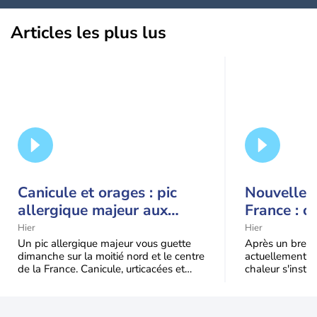
Articles les plus lus
Canicule et orages : pic
Nouvelle c
allergique majeur aux
France : c
urticacées sur la moitié
Hier
Hier
nord
Un pic allergique majeur vous guette
Après un bref ré
dimanche sur la moitié nord et le centre
actuellement, 
de la France. Canicule, urticacées et
chaleur s'instal
ambroisie saturent l'air avant l'arrivée
Étendue et dura
une grande