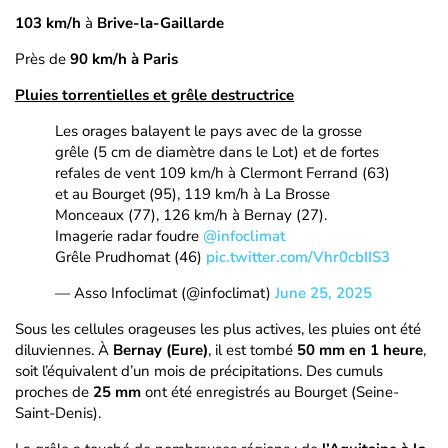
103 km/h
à
Brive-la-Gaillarde
Près de
90 km/h à Paris
Pluies torrentielles et grêle destructrice
Les orages balayent le pays avec de la grosse
grêle (5 cm de diamètre dans le Lot) et de fortes
refales de vent 109 km/h à Clermont Ferrand (63)
et au Bourget (95), 119 km/h à La Brosse
Monceaux (77), 126 km/h à Bernay (27).
Imagerie radar foudre
@infoclimat
Grêle Prudhomat (46)
pic.twitter.com/Vhr0cbIIS3
— Asso Infoclimat (@infoclimat)
June 25, 2025
Sous les cellules orageuses les plus actives, les pluies ont été
diluviennes. À
Bernay (Eure)
, il est tombé
50 mm en 1 heure
,
soit l’équivalent d’un mois de précipitations. Des cumuls
proches de
25 mm
ont été enregistrés au Bourget (Seine-
Saint-Denis).