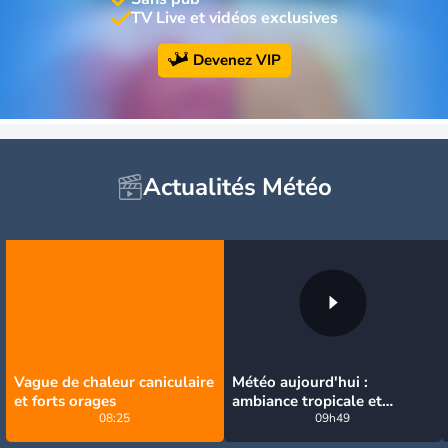
TV Live et vidéos exclusives
Devenez VIP
Actualités Météo
Vague de chaleur caniculaire
Météo aujourd'hui :
et forts orages
ambiance tropicale et
08:25
orageuse ce dimanche
09h49