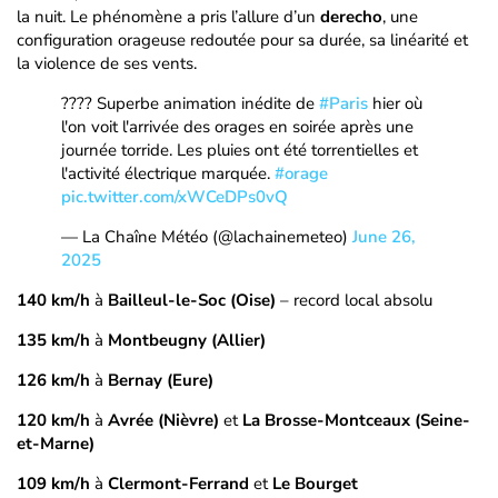
la nuit. Le phénomène a pris l’allure d’un
derecho
, une
configuration orageuse redoutée pour sa durée, sa linéarité et
la violence de ses vents.
???? Superbe animation inédite de
#Paris
hier où
l'on voit l'arrivée des orages en soirée après une
journée torride. Les pluies ont été torrentielles et
l'activité électrique marquée.
#orage
pic.twitter.com/xWCeDPs0vQ
— La Chaîne Météo (@lachainemeteo)
June 26,
2025
140 km/h
à
Bailleul-le-Soc (Oise)
– record local absolu
135 km/h
à
Montbeugny (Allier)
126 km/h
à
Bernay (Eure)
120 km/h
à
Avrée (Nièvre)
et
La Brosse-Montceaux (Seine-
et-Marne)
109 km/h
à
Clermont-Ferrand
et
Le Bourget