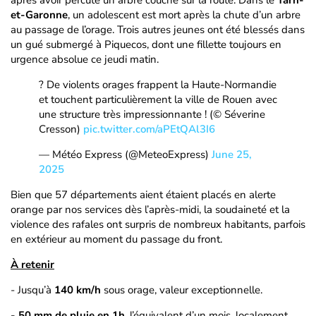
après avoir percuté un arbre couché sur la route. Dans le
Tarn-
et-Garonne
, un adolescent est mort après la chute d’un arbre
au passage de l’orage. Trois autres jeunes ont été blessés dans
un gué submergé à Piquecos, dont une fillette toujours en
urgence absolue ce jeudi matin.
? De violents orages frappent la Haute-Normandie
et touchent particulièrement la ville de Rouen avec
une structure très impressionnante ! (© Séverine
Cresson)
pic.twitter.com/aPEtQAl3I6
— Météo Express (@MeteoExpress)
June 25,
2025
Bien que 57 départements aient étaient placés en alerte
orange par nos services dès l’après-midi, la soudaineté et la
violence des rafales ont surpris de nombreux habitants, parfois
en extérieur au moment du passage du front.
À retenir
- Jusqu’à
140 km/h
sous orage, valeur exceptionnelle.
- 50 mm de pluie en 1h
, l’équivalent d’un mois, localement.