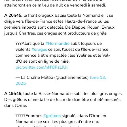
atteindront en ce milieu de nuit de vendredi à samedi.
A 20h45,
le front orageux balaie toute la Normandie. Il se
dirige vers l'Île-de-France et les Hauts-de-France où les
premiers impacts sont détectés. De Dieppe, Rouen, Evreux
jusqu'à Chartres, ces orages sont producteurs de grêle
???Alors que la
#Normandie
subit toujours de
violents
#orages
ce soir, l'ouest de l'Île-de-France
commence à être impactée : les Yvelines et le Val-
d'Oise sont en ligne de mire.
pic.twitter.com/nNYJPzLlUI
— La Chaîne Météo (@lachainemeteo)
June 13,
2025
A 19h45
, toute la Basse-Normandie subit les plus gros orages.
Des grêlons d'une taille de 5 cm de diamètre ont été mesurés
dans l'Orne.
?????Enormes
#grêlons
signalés dans l'Orne en
Normandie ce soir. Les plus gros d'entre eux