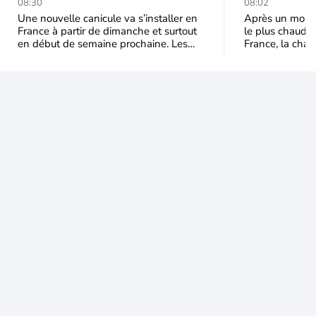
durable et étendu la
prédomina
08:30
08:02
semaine prochaine
septembr
Une nouvelle canicule va s’installer en
Après un mois 
France à partir de dimanche et surtout
le plus chaud 
en début de semaine prochaine. Les
France, la chal
températures dépasseront
dominer jusqu’à
fréquemment