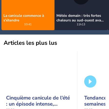
La canicule commence à
Météo demain : très fortes
s'étendre
chaleurs au sud-ouest avant
10:41
des orages, jusqu'à 39°C
11h13
Articles les plus lus
Cinquième canicule de l’été
Tendance 
: un épisode intense,
semaines :