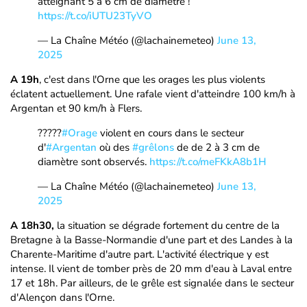
atteignant 5 à 6 cm de diamètre !
https://t.co/iUTU23TyVO
— La Chaîne Météo (@lachainemeteo)
June 13,
2025
A 19h
, c'est dans l'Orne que les orages les plus violents
éclatent actuellement. Une rafale vient d'atteindre 100 km/h à
Argentan et 90 km/h à Flers.
?????
#Orage
violent en cours dans le secteur
d'
#Argentan
où des
#grêlons
de de 2 à 3 cm de
diamètre sont observés.
https://t.co/meFKkA8b1H
— La Chaîne Météo (@lachainemeteo)
June 13,
2025
A 18h30,
la situation se dégrade fortement du centre de la
Bretagne à la Basse-Normandie d'une part et des Landes à la
Charente-Maritime d'autre part. L'activité électrique y est
intense. Il vient de tomber près de 20 mm d'eau à Laval entre
17 et 18h. Par ailleurs, de le grêle est signalée dans le secteur
d'Alençon dans l'Orne.