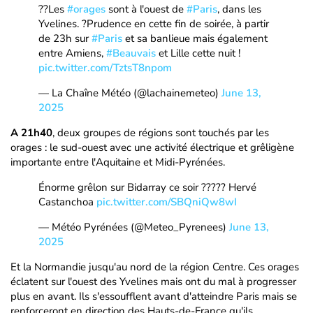
??Les
#orages
sont à l'ouest de
#Paris
, dans les
Yvelines. ?Prudence en cette fin de soirée, à partir
de 23h sur
#Paris
et sa banlieue mais également
entre Amiens,
#Beauvais
et Lille cette nuit !
pic.twitter.com/TztsT8npom
— La Chaîne Météo (@lachainemeteo)
June 13,
2025
A 21h40
, deux groupes de régions sont touchés par les
orages : le sud-ouest avec une activité électrique et grêligène
importante entre l'Aquitaine et Midi-Pyrénées.
Énorme grêlon sur Bidarray ce soir ????? Hervé
Castanchoa
pic.twitter.com/SBQniQw8wI
— Météo Pyrénées (@Meteo_Pyrenees)
June 13,
2025
Et la Normandie jusqu'au nord de la région Centre. Ces orages
éclatent sur l'ouest des Yvelines mais ont du mal à progresser
plus en avant. Ils s'essoufflent avant d'atteindre Paris mais se
renforceront en direction des Hauts-de-France qu'ils