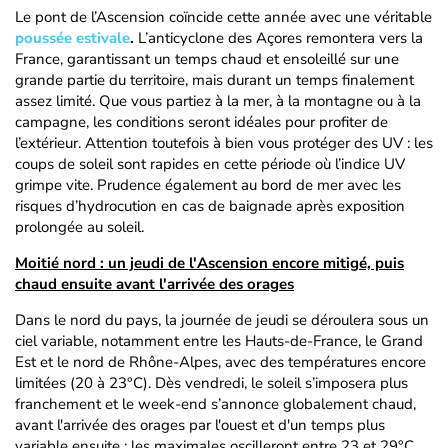
Le pont de l’Ascension coïncide cette année avec une véritable
poussée estivale
.
L’anticyclone des Açores remontera vers la
France, garantissant un temps chaud et ensoleillé sur une
grande partie du territoire, mais durant un temps finalement
assez limité. Que vous partiez à la mer, à la montagne ou à la
campagne, les conditions seront idéales pour profiter de
l’extérieur. Attention toutefois à bien vous protéger des UV : les
coups de soleil sont rapides en cette période où l’indice UV
grimpe vite. Prudence également au bord de mer avec les
risques d’hydrocution en cas de baignade après exposition
prolongée au soleil.
Moitié nord : un jeudi de l'Ascension encore mitigé, puis
chaud ensuite avant l'arrivée des orages
Dans le nord du pays, la journée de jeudi se déroulera sous un
ciel variable, notamment entre les Hauts-de-France, le Grand
Est et le nord de Rhône-Alpes, avec des températures encore
limitées (20 à 23°C). Dès vendredi, le soleil s’imposera plus
franchement et le week-end s’annonce globalement chaud,
avant l'arrivée des orages par l'ouest et d'un temps plus
variable ensuite : les maximales oscilleront entre 23 et 29°C