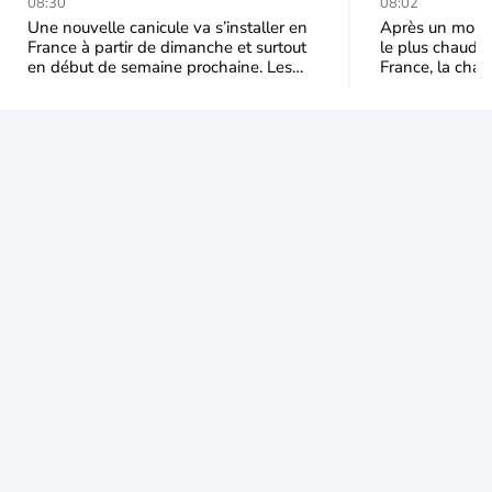
durable et étendu la
prédomina
08:30
08:02
semaine prochaine
septembr
Une nouvelle canicule va s’installer en
Après un mois 
France à partir de dimanche et surtout
le plus chaud 
en début de semaine prochaine. Les
France, la chal
températures dépasseront
dominer jusqu’à
fréquemment