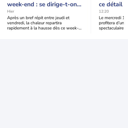
week-end : se dirige-t-on
ce détail 
vers une cinquième vague
spectacle
Hier
12:20
de chaleur en France ?
Après un bref répit entre jeudi et
Le mercredi 12
vendredi, la chaleur repartira
profitera d’une 
rapidement à la hausse dès ce week-
spectaculaire, t
end sous l’effet d’une remontée d’air
dans une parti
très