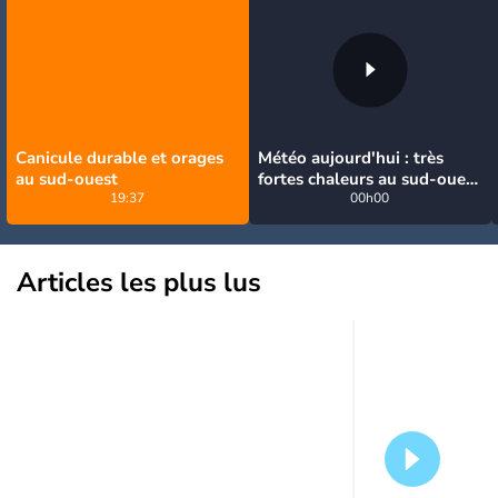
Canicule durable et orages
Météo aujourd'hui : très
au sud-ouest
fortes chaleurs au sud-ouest
19:37
avant des orages, jusqu'à
00h00
39°C
Articles les plus lus