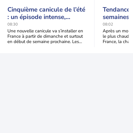
Cinquième canicule de l’été
Tendance 
: un épisode intense,
semaines :
durable et étendu la
prédomina
08:30
08:02
semaine prochaine
septembr
Une nouvelle canicule va s’installer en
Après un mois 
France à partir de dimanche et surtout
le plus chaud 
en début de semaine prochaine. Les
France, la chal
températures dépasseront
dominer jusqu’à
fréquemment