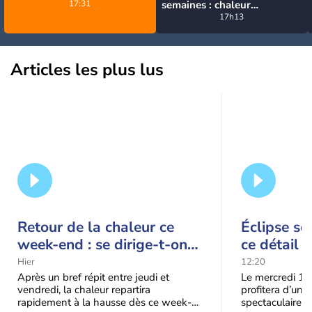
17:31
semaines : chaleur
prédominante jusqu'en
17h13
septembre
Articles les plus lus
Retour de la chaleur ce
Éclipse so
week-end : se dirige-t-on
ce détail 
vers une cinquième vague
spectacle
Hier
12:20
de chaleur en France ?
Après un bref répit entre jeudi et
Le mercredi 12
vendredi, la chaleur repartira
profitera d’une 
rapidement à la hausse dès ce week-
spectaculaire, t