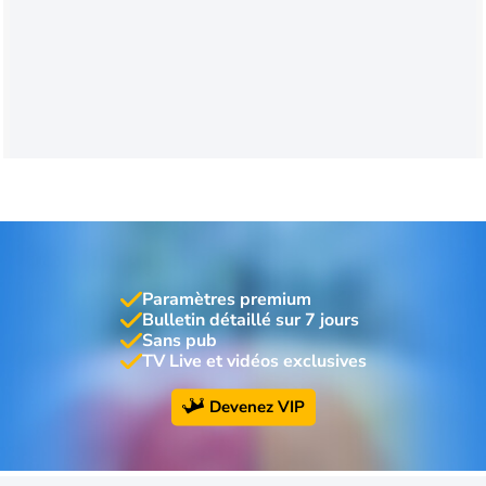
Paramètres premium
Bulletin détaillé sur 7 jours
Sans pub
TV Live et vidéos exclusives
Devenez VIP