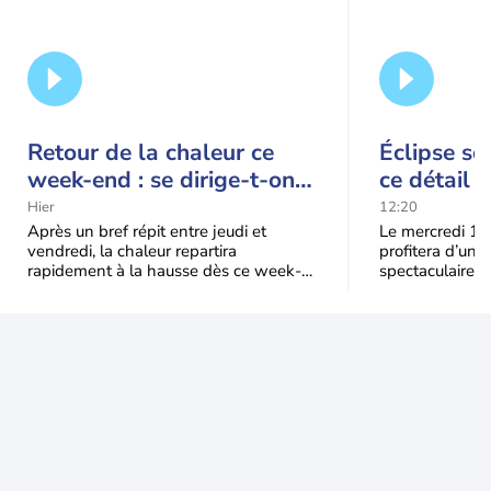
Retour de la chaleur ce
Éclipse so
week-end : se dirige-t-on
ce détail 
vers une cinquième vague
spectacle
Hier
12:20
de chaleur en France ?
Après un bref répit entre jeudi et
Le mercredi 12
vendredi, la chaleur repartira
profitera d’une 
rapidement à la hausse dès ce week-
spectaculaire, t
end sous l’effet d’une remontée d’air
dans une parti
très