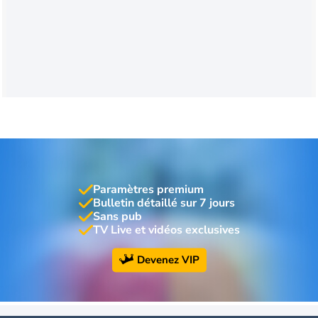
Paramètres premium
Bulletin détaillé sur 7 jours
Sans pub
TV Live et vidéos exclusives
Devenez VIP