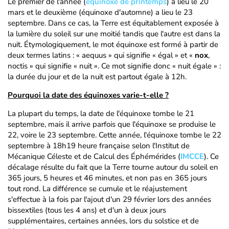
Le premier de l'année (
équinoxe de printemps
) a lieu le 20
mars et le deuxième (équinoxe d'automne) a lieu le 23
septembre. Dans ce cas, la Terre est équitablement exposée à
la lumière du soleil sur une moitié tandis que l'autre est dans la
nuit. Étymologiquement, le mot équinoxe est formé à partir de
deux termes latins : « aequus » qui signifie « égal » et «
nox
,
noctis » qui signifie « nuit ». Ce mot signifie donc « nuit égale » :
la durée du jour et de la nuit est partout égale à 12h.
Pourquoi la date des équinoxes varie-t-elle ?
La plupart du temps, la date de l'équinoxe tombe le 21
septembre, mais il arrive parfois que l'équinoxe se produise le
22, voire le 23 septembre. Cette année, l'équinoxe tombe le 22
septembre à 18h19 heure française selon l'Institut de
Mécanique Céleste et de Calcul des Éphémérides (
IMCCE
). Ce
décalage résulte du fait que la Terre tourne autour du soleil en
365 jours, 5 heures et 46 minutes, et non pas en 365 jours
tout rond. La différence se cumule et le réajustement
s'effectue à la fois par l'ajout d'un 29 février lors des années
bissextiles (tous les 4 ans) et d'un à deux jours
supplémentaires, certaines années, lors du solstice et de