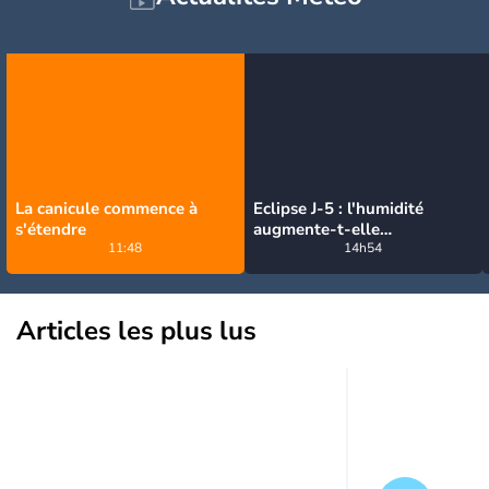
La canicule commence à
Eclipse J-5 : l'humidité
s'étendre
augmente-t-elle
11:48
brutalement avec la chute
14h54
de température pendant
l'éclipse du 12 août ?
Articles les plus lus