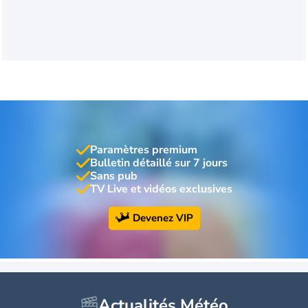
Paramètres premium
Bulletin détaillé sur 7 jours
Sans pub
TV Live et vidéos exclusives
Devenez VIP
Actualités Météo