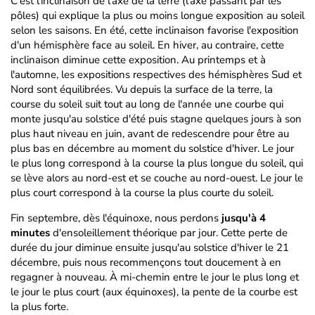
C'est l'inclinaison de l'axe de la terre (l'axe passant par les
pôles) qui explique la plus ou moins longue exposition au soleil
selon les saisons. En été, cette inclinaison favorise l'exposition
d'un hémisphère face au soleil. En hiver, au contraire, cette
inclinaison diminue cette exposition. Au printemps et à
l'automne, les expositions respectives des hémisphères Sud et
Nord sont équilibrées. Vu depuis la surface de la terre, la
course du soleil suit tout au long de l'année une courbe qui
monte jusqu'au solstice d'été puis stagne quelques jours à son
plus haut niveau en juin, avant de redescendre pour être au
plus bas en décembre au moment du solstice d'hiver. Le jour
le plus long correspond à la course la plus longue du soleil, qui
se lève alors au nord-est et se couche au nord-ouest. Le jour le
plus court correspond à la course la plus courte du soleil.
Fin septembre, dès l'équinoxe, nous perdons
jusqu'à 4
minutes
d'ensoleillement théorique par jour. Cette perte de
durée du jour diminue ensuite jusqu'au solstice d'hiver le 21
décembre, puis nous recommençons tout doucement à en
regagner à nouveau. À mi-chemin entre le jour le plus long et
le jour le plus court (aux équinoxes), la pente de la courbe est
la plus forte.