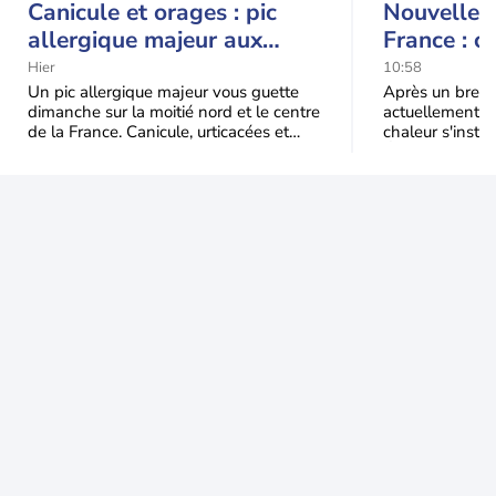
Canicule et orages : pic
Nouvelle c
allergique majeur aux
France : c
urticacées sur la moitié
Hier
10:58
nord
Un pic allergique majeur vous guette
Après un bref ré
dimanche sur la moitié nord et le centre
actuellement, 
de la France. Canicule, urticacées et
chaleur s'instal
ambroisie saturent l'air avant l'arrivée
Étendue et dura
une grande