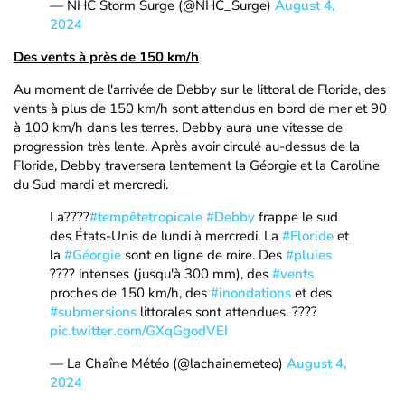
— NHC Storm Surge (@NHC_Surge)
August 4,
2024
Des vents à près de 150 km/h
Au moment de l'arrivée de Debby sur le littoral de Floride, des
vents à plus de 150 km/h sont attendus en bord de mer et 90
à 100 km/h dans les terres. Debby aura une vitesse de
progression très lente. Après avoir circulé au-dessus de la
Floride, Debby traversera lentement la Géorgie et la Caroline
du Sud mardi et mercredi.
La????
#tempêtetropicale
#Debby
frappe le sud
des États-Unis de lundi à mercredi. La
#Floride
et
la
#Géorgie
sont en ligne de mire. Des
#pluies
???? intenses (jusqu'à 300 mm), des
#vents
proches de 150 km/h, des
#inondations
et des
#submersions
littorales sont attendues. ????
pic.twitter.com/GXqGgodVEI
— La Chaîne Météo (@lachainemeteo)
August 4,
2024