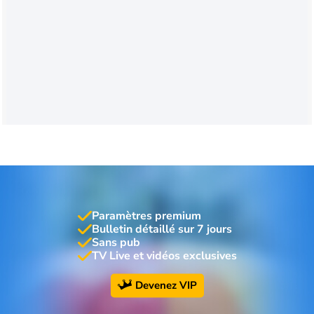
Paramètres premium
Bulletin détaillé sur 7 jours
Sans pub
TV Live et vidéos exclusives
Devenez VIP