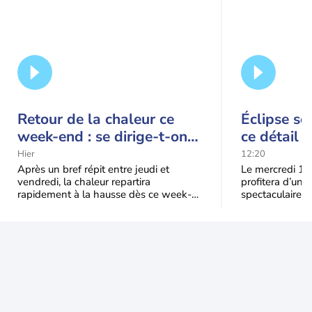
Retour de la chaleur ce
Éclipse so
week-end : se dirige-t-on
ce détail 
vers une cinquième vague
spectacle
Hier
12:20
de chaleur en France ?
Après un bref répit entre jeudi et
Le mercredi 12
vendredi, la chaleur repartira
profitera d’une 
rapidement à la hausse dès ce week-
spectaculaire, t
end sous l’effet d’une remontée d’air
dans une parti
très