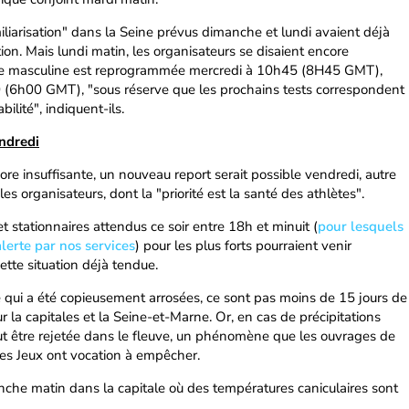
liarisation" dans la Seine prévus dimanche et lundi avaient déjà
ion. Mais lundi matin, les organisateurs se disaient encore
uve masculine est reprogrammée mercredi à 10h45 (8H45 GMT),
 (6h00 GMT), "sous réserve que les prochains tests correspondent
ilité", indiquent-ils.
ndredi
ncore insuffisante, un nouveau report serait possible vendredi, autre
es organisateurs, dont la "priorité est la santé des athlètes".
t stationnaires attendus ce soir entre 18h et minuit (
pour lesquels
alerte par nos services
) pour les plus forts pourraient venir
tte situation déjà tendue.
e qui a été copieusement arrosées, ce sont pas moins de 15 jours de
r la capitales et la Seine-et-Marne. Or, en cas de précipitations
eut être rejetée dans le fleuve, un phénomène que les ouvrages de
les Jeux ont vocation à empêcher.
nche matin dans la capitale où des températures caniculaires sont