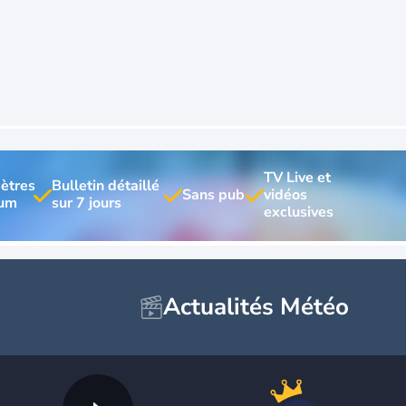
TV Live et 
ètres 
Bulletin détaillé 
vidéos 
Actualités Météo