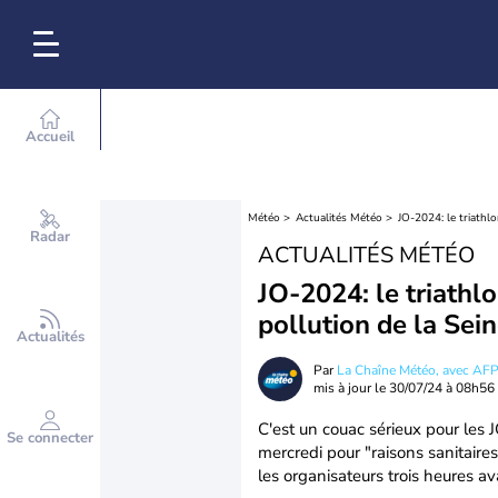
Accueil
Météo
Actualités Météo
JO-2024: le triathl
Radar
ACTUALITÉS MÉTÉO
JO-2024: le triathl
pollution de la Sei
Actualités
Par
La Chaîne Météo, avec AF
mis à jour le
30/07/24 à 08h56
C'est un couac sérieux pour les 
Se connecter
mercredi pour "raisons sanitaire
les organisateurs trois heures av