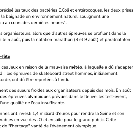
précisé les taux des bactéries E.Coli et entérocoques, les deux prise
 la baignade en environnement naturel, soulignent une
eau au cours des dernières heures".
 organisateurs, alors que d'autres épreuves se profilent dans la
on le 5 août, puis la natation marathon (8 et 9 août) et paratriathlon
-fête
e ces Jeux en raison de la mauvaise
météo
, à laquelle a dû s'adapter
di : les épreuves de skateboard street hommes, initialement
rde, ont dû être reportées à lundi.
ent des sueurs froides aux organisateurs depuis des mois. En août
 des épreuves olympiques prévues dans le fleuve, les test-event,
'une qualité de l'eau insuffisante.
liennes ont investi 1,4 milliard d'euros pour rendre la Seine et son
gnables en vue des JO et ensuite pour le grand public. Cette
t de "l'héritage" vanté de l'événement olympique.