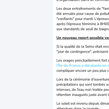
Les deux entraînements de "fami
été annulés pour cause de pollut
"confiants" pour mardi. L'épre
après l'épreuve féminine à 8H00
aux standards de seuil de baignab
Un nouveau report possible ve
Si la qualité de la Seine était e
"jour de contingence", précisent l
Les orages ponctuellement fort e
l'Île-de-France a été placée en 
compliquer encore un peu plus ce
Lors de la cérémonie d'ouvertur
précipitations qui sont tombés su
intenses, de l'eau non traitée p
rétention inaugurés juste avant 
Le soleil est revenu depuis dima
attendues dans la journée.