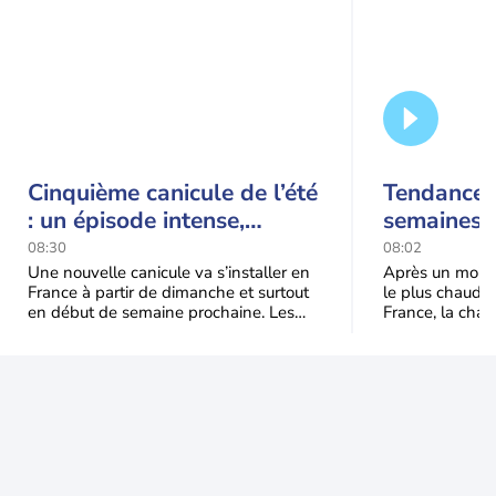
Cinquième canicule de l’été
Tendance 
: un épisode intense,
semaines :
durable et étendu la
prédomina
08:30
08:02
semaine prochaine
septembr
Une nouvelle canicule va s’installer en
Après un mois 
France à partir de dimanche et surtout
le plus chaud 
en début de semaine prochaine. Les
France, la chal
températures dépasseront
dominer jusqu’à
fréquemment