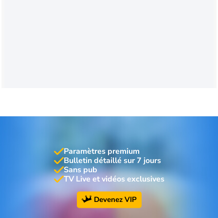
Paramètres premium
Bulletin détaillé sur 7 jours
Sans pub
TV Live et vidéos exclusives
Devenez VIP