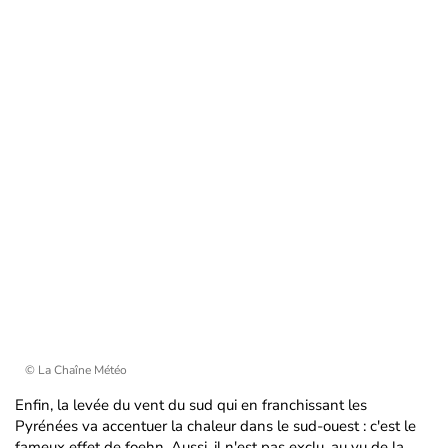
© La Chaîne Météo
Enfin, la levée du vent du sud qui en franchissant les
Pyrénées va accentuer la chaleur dans le sud-ouest : c'est le
fameux effet de foehn. Aussi, il n'est pas exclu, au vu de la