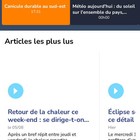
Canicule durable au sud-est
Météo aujourd'hui : du soleil
17:31
sur l'ensemble du pays,
jusqu'à 40°C au sud-est
00h00
Articles les plus lus
Retour de la chaleur ce
Éclipse so
week-end : se dirige-t-on
ce détail 
vers une cinquième vague
spectacle
le 05/08
Hier
de chaleur en France ?
Après un bref répit entre jeudi et
Le mercredi 12