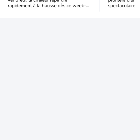
vendredi, la chaleur repartira
profitera d’une 
rapidement à la hausse dès ce week-
spectaculaire, t
end sous l’effet d’une remontée d’air
dans une parti
très