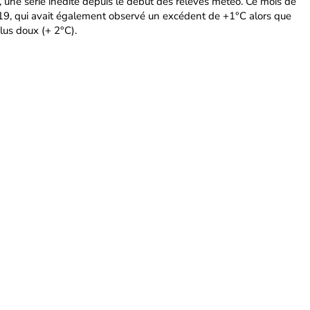
, une série inédite depuis le début des relevés météo. Ce mois de
19, qui avait également observé un excédent de +1°C alors que
us doux (+ 2°C).