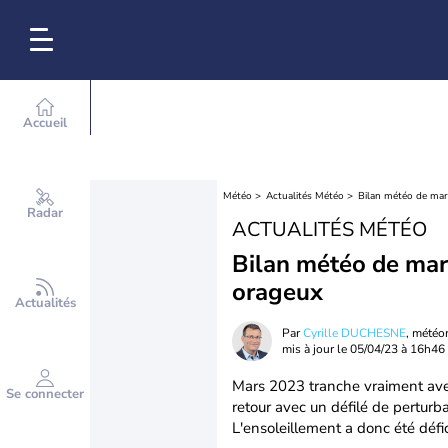
Accueil
Météo
Actualités Météo
Bilan météo de mar
Radar
ACTUALITÉS MÉTÉO
Bilan météo de mars
orageux
Actualités
Par
Cyrille DUCHESNE
, météo
mis à jour le
05/04/23 à 16h46
Mars 2023 tranche vraiment avec 
Se connecter
retour avec un défilé de perturb
L'ensoleillement a donc été défic