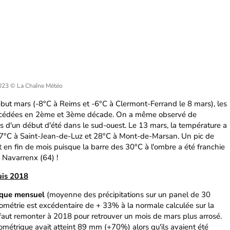
2023
© La Chaîne Météo
ébut mars (-8°C à Reims et -6°C à Clermont-Ferrand le 8 mars), les
uccédées en 2ème et 3ème décade. On a même observé de
s d'un début d'été dans le sud-ouest. Le 13 mars, la température a
27°C à Saint-Jean-de-Luz et 28°C à Mont-de-Marsan. Un pic de
t en fin de mois puisque la barre des 30°C à l'ombre a été franchie
 Navarrenx (64) !
uis 2018
ique mensuel
(moyenne des précipitations sur un panel de 30
viométrie est excédentaire de + 33% à la normale calculée sur la
aut remonter à 2018 pour retrouver un mois de mars plus arrosé.
viométrique avait atteint 89 mm (+70%) alors qu'ils avaient été