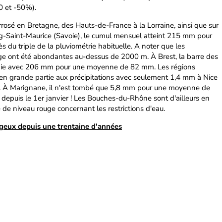
0 et -50%).
rrosé en Bretagne, des Hauts-de-France à la Lorraine, ainsi que sur
rg-Saint-Maurice (Savoie), le cumul mensuel atteint 215 mm pour
du triple de la pluviométrie habituelle. A noter que les
ige ont été abondantes au-dessus de 2000 m. À Brest, la barre des
ie avec 206 mm pour une moyenne de 82 mm. Les régions
n grande partie aux précipitations avec seulement 1,4 mm à Nice
 À Marignane, il n'est tombé que 5,8 mm pour une moyenne de
puis le 1er janvier ! Les Bouches-du-Rhône sont d'ailleurs en
e de niveau rouge concernant les restrictions d'eau.
ageux depuis une trentaine d'années