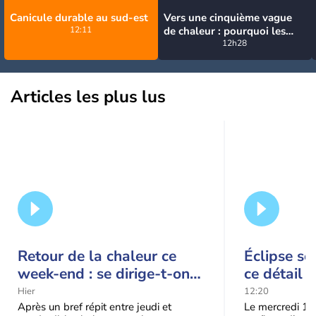
Canicule durable au sud-est
Vers une cinquième vague
12:11
de chaleur : pourquoi les
fortes chaleurs vont
12h28
rapidement revenir en
France
Articles les plus lus
Retour de la chaleur ce
Éclipse so
week-end : se dirige-t-on
ce détail 
vers une cinquième vague
spectacle
Hier
12:20
de chaleur en France ?
Après un bref répit entre jeudi et
Le mercredi 12