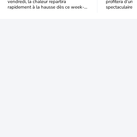
vendredi, la chaleur repartira
profitera d’une 
rapidement à la hausse dès ce week-
spectaculaire, t
end sous l’effet d’une remontée d’air
dans une parti
très