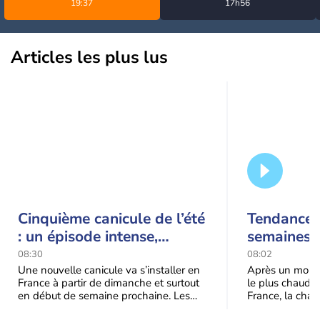
19:37
17h56
Articles les plus lus
Cinquième canicule de l’été
Tendance 
: un épisode intense,
semaines :
durable et étendu la
prédomina
08:30
08:02
semaine prochaine
septembr
Une nouvelle canicule va s’installer en
Après un mois 
France à partir de dimanche et surtout
le plus chaud 
en début de semaine prochaine. Les
France, la chal
températures dépasseront
dominer jusqu’à