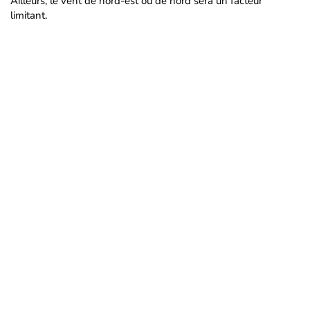
Ailleurs, le vent de nord-est ou de nord sera un facteur
limitant.