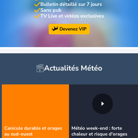
Bulletin détaillé sur 7 jours
Sans pub
TV Live et vidéos exclusives
Devenez VIP
Actualités Météo
Canicule durable et orages
Météo week-end : forte
au sud-ouest
chaleur et risque d'orages