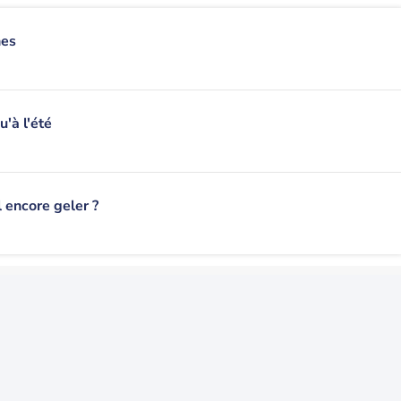
nes
u'à l'été
l encore geler ?