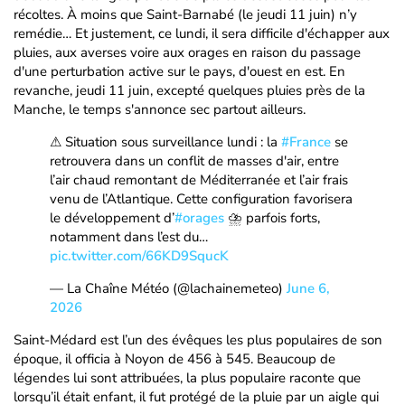
récoltes. À moins que Saint-Barnabé (le jeudi 11 juin) n’y
remédie… Et justement, ce lundi, il sera difficile d'échapper aux
pluies, aux averses voire aux orages en raison du passage
d'une perturbation active sur le pays, d'ouest en est. En
revanche, jeudi 11 juin, excepté quelques pluies près de la
Manche, le temps s'annonce sec partout ailleurs.
⚠ Situation sous surveillance lundi : la
#France
se
retrouvera dans un conflit de masses d'air, entre
l’air chaud remontant de Méditerranée et l’air frais
venu de l’Atlantique. Cette configuration favorisera
le développement d’
#orages
⛈ parfois forts,
notamment dans l’est du…
pic.twitter.com/66KD9SqucK
— La Chaîne Météo (@lachainemeteo)
June 6,
2026
Saint-Médard est l’un des évêques les plus populaires de son
époque, il officia à Noyon de 456 à 545. Beaucoup de
légendes lui sont attribuées, la plus populaire raconte que
lorsqu’il était enfant, il fut protégé de la pluie par un aigle qui