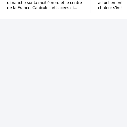
dimanche sur la moitié nord et le centre
actuellement, 
de la France. Canicule, urticacées et
chaleur s'instal
ambroisie saturent l'air avant l'arrivée
Étendue et dura
une grande