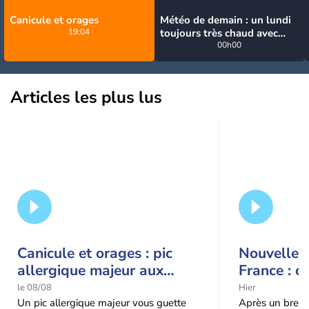
Canicule et orages
Météo de demain : un lundi
19:04
toujours très chaud avec
quelques orages
00h00
Articles les plus lus
Canicule et orages : pic
Nouvelle c
allergique majeur aux
France : c
urticacées sur la moitié
le 08/08
Hier
nord
Un pic allergique majeur vous guette
Après un bref ré