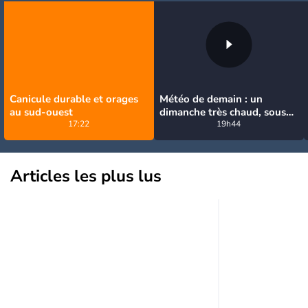
Canicule durable et orages
Météo de demain : un
au sud-ouest
dimanche très chaud, sous
17:22
la menace de quelques
19h44
orages
Articles les plus lus