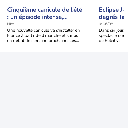
Cinquième canicule de l’été
Eclipse J-
: un épisode intense,
degrés la 
durable et étendu la
t-elle chu
Hier
le 06/08
semaine prochaine
l'éclipse 
Une nouvelle canicule va s’installer en
Dans six jours, l
France à partir de dimanche et surtout
spectacle rare 
en début de semaine prochaine. Les
de Soleil visibl
températures dépasseront
Jusqu'à 99,5 % 
fréquemment