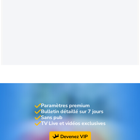
Paramètres premium
Bulletin détaillé sur 7 jours
Sans pub
TV Live et vidéos exclusives
Devenez VIP