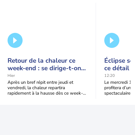
Retour de la chaleur ce
Éclipse so
week-end : se dirige-t-on
ce détail 
vers une cinquième vague
spectacle
Hier
12:20
de chaleur en France ?
Après un bref répit entre jeudi et
Le mercredi 12
vendredi, la chaleur repartira
profitera d’une 
rapidement à la hausse dès ce week-
spectaculaire, t
end sous l’effet d’une remontée d’air
dans une parti
très