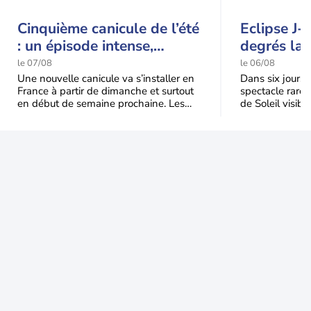
Cinquième canicule de l’été
Eclipse J-
: un épisode intense,
degrés la 
durable et étendu la
t-elle chu
le 07/08
le 06/08
semaine prochaine
l'éclipse 
Une nouvelle canicule va s’installer en
Dans six jours, l
France à partir de dimanche et surtout
spectacle rare 
en début de semaine prochaine. Les
de Soleil visibl
températures dépasseront
Jusqu'à 99,5 % 
fréquemment