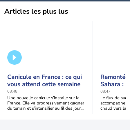
Articles les plus lus
Canicule en France : ce qui
Remontée 
vous attend cette semaine
Sahara : l
ce week-e
08:48
08:47
Une nouvelle canicule s’installe sur la
Le flux de sud 
France. Elle va progressivement gagner
accompagne la 
du terrain et s’intensifier au fil des jours.
chaud vers la 
Voici ce qu’il faut retenir
transporte éga
minérales