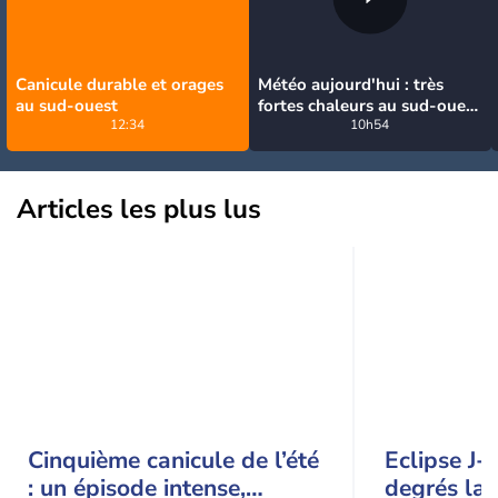
Canicule durable et orages
Météo aujourd'hui : très
au sud-ouest
fortes chaleurs au sud-ouest
12:34
avant des orages, jusqu'à
10h54
39°C
Articles les plus lus
Cinquième canicule de l’été
Eclipse J-
: un épisode intense,
degrés la 