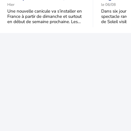
durable et étendu la
t-elle chu
Hier
le 06/08
semaine prochaine
l'éclipse 
Une nouvelle canicule va s’installer en
Dans six jours, l
France à partir de dimanche et surtout
spectacle rare 
en début de semaine prochaine. Les
de Soleil visibl
températures dépasseront
Jusqu'à 99,5 % 
fréquemment