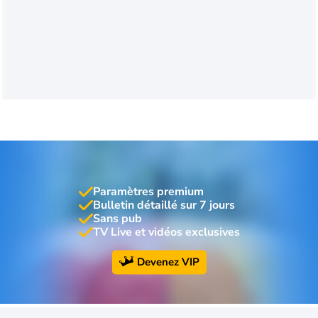
Paramètres premium
Bulletin détaillé sur 7 jours
Sans pub
TV Live et vidéos exclusives
Devenez VIP