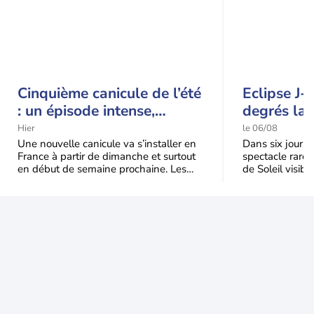
Cinquième canicule de l’été
Eclipse J-
: un épisode intense,
degrés la 
durable et étendu la
t-elle chu
Hier
le 06/08
semaine prochaine
l'éclipse 
Une nouvelle canicule va s’installer en
Dans six jours, l
France à partir de dimanche et surtout
spectacle rare 
en début de semaine prochaine. Les
de Soleil visibl
températures dépasseront
Jusqu'à 99,5 % 
fréquemment