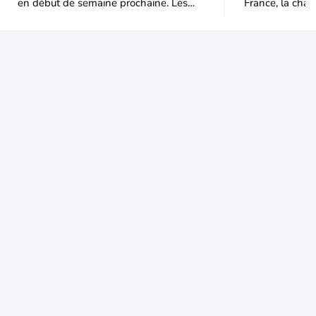
en début de semaine prochaine. Les
France, la chal
températures dépasseront
dominer jusqu’à
fréquemment