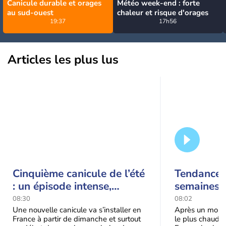
Canicule durable et orages
Météo week-end : forte
au sud-ouest
chaleur et risque d'orages
19:37
17h56
Articles les plus lus
Cinquième canicule de l’été
Tendance 
: un épisode intense,
semaines :
durable et étendu la
prédomina
08:30
08:02
semaine prochaine
septembr
Une nouvelle canicule va s’installer en
Après un mois 
France à partir de dimanche et surtout
le plus chaud 