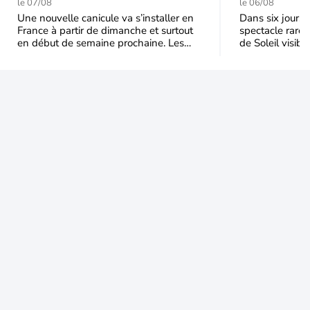
durable et étendu la
t-elle chu
le 07/08
le 06/08
semaine prochaine
l'éclipse 
Une nouvelle canicule va s’installer en
Dans six jours, l
France à partir de dimanche et surtout
spectacle rare 
en début de semaine prochaine. Les
de Soleil visibl
températures dépasseront
Jusqu'à 99,5 % 
fréquemment