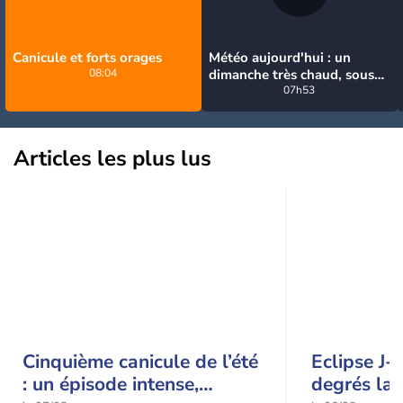
Canicule et forts orages
Météo aujourd'hui : un
08:04
dimanche très chaud, sous
la menace de quelques
07h53
orages
Articles les plus lus
Cinquième canicule de l’été
Eclipse J-
: un épisode intense,
degrés la 