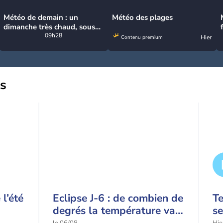
Météo de demain : un
Météo des plages
dimanche très chaud, sous
la menace de quelques
09h28
Hier
Contenu premium
orages
us
l’été
Eclipse J-6 : de combien de
T
degrés la température va-
se