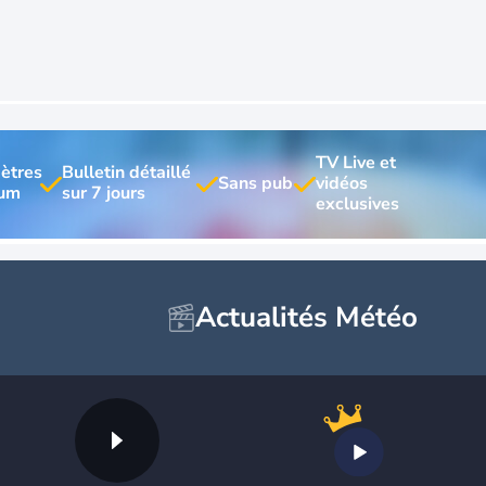
TV Live et 
ètres 
Bulletin détaillé 
vidéos 
Actualités Météo