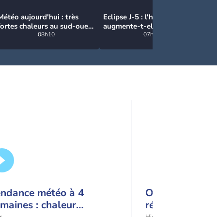
Météo aujourd'hui : très
Eclipse J-5 : l'humidité
Va
fortes chaleurs au sud-ouest
augmente-t-elle
se
avant des orages, jusqu'à
08h10
brutalement avec la chute
07h27
39°C
de température pendant
l'éclipse du 12 août ?
endance météo à 4
Orages ce week
maines : chaleur
régions à risqu