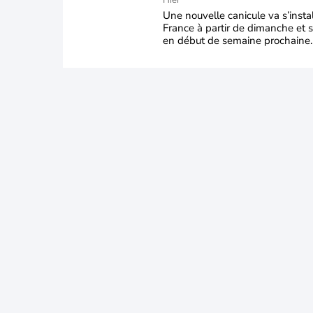
durable et étendu la
Hier
semaine prochaine
Une nouvelle canicule va s’insta
France à partir de dimanche et s
en début de semaine prochaine.
températures dépasseront
fréquemment