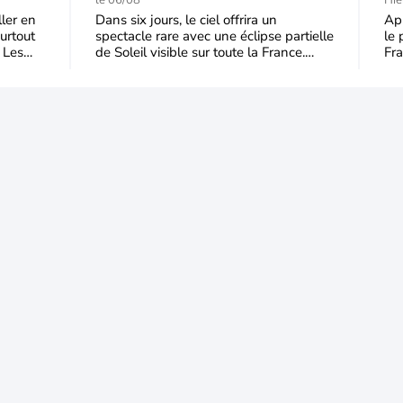
t-elle chuter pendant
p
le 06/08
Hie
l'éclipse du 12 août ?
s
ller en
Dans six jours, le ciel offrira un
Apr
urtout
spectacle rare avec une éclipse partielle
le 
 Les
de Soleil visible sur toute la France.
Fra
Jusqu'à 99,5 % du disque solaire seront
dom