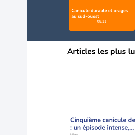
Canicule durable et orages
au sud-ouest
08:11
Articles les plus l
Cinquième canicule de 
: un épisode intense,