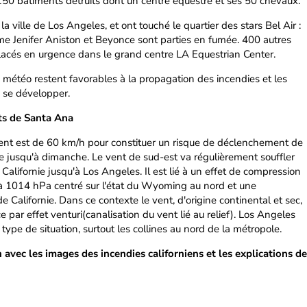
150 bâtiments détruits dont un centre équestre et ses 50 chevaux.
la ville de Los Angeles, et ont touché le quartier des stars Bel Air :
e Jenifer Aniston et Beyonce sont parties en fumée. 400 autres
acés en urgence dans le grand centre LA Equestrian Center.
ns météo restent favorables à la propagation des incendies et les
 se développer.
nts de Santa Ana
 vent est de 60 km/h pour constituer un risque de déclenchement de
ique jusqu'à dimanche. Le vent de sud-est va régulièrement souffler
Californie jusqu'à Los Angeles. Il est lié à un effet de compression
 à 1014 hPa centré sur l'état du Wyoming au nord et une
e Californie. Dans ce contexte le vent, d'origine continental et sec,
e par effet venturi(canalisation du vent lié au relief). Los Angeles
type de situation, surtout les collines au nord de la métropole.
n avec les images des incendies californiens et les explications de