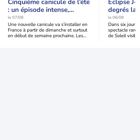
Cinquième canicule de l’été
Eclipse J-
: un épisode intense,
degrés la 
durable et étendu la
t-elle chu
le 07/08
le 06/08
semaine prochaine
l'éclipse 
Une nouvelle canicule va s’installer en
Dans six jours, l
France à partir de dimanche et surtout
spectacle rare 
en début de semaine prochaine. Les
de Soleil visibl
températures dépasseront
Jusqu'à 99,5 % 
fréquemment